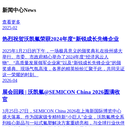
新闻中心
News
查看更多
2025-02
热烈祝贺沃凯氟荣获2024年度“新锐成长先锋企业
2025年1月23日的下午，一场极具意义的颁奖典礼在徐州盛大
举行。市委、市政府精心举办了2024年度“经济风云人
物”、“高质量发展领军企业家”以及“新锐成长先锋企业”的颁
奖盛典。现场气氛高涨，各界的精英纷纷汇聚于此，共同见证
这一荣耀的时刻。
2026-04
展会回顾 | 沃凯氟@SEMICON China 2026圆满收
官
3月25日-27日，SEMICON China 2026在上海新国际博览中心
盛大落幕。作为国家级专精特新“小巨人”企业，沃凯氟携全系
列核心新品与一站式氟塑解决方案重磅亮相，与全球行业伙伴