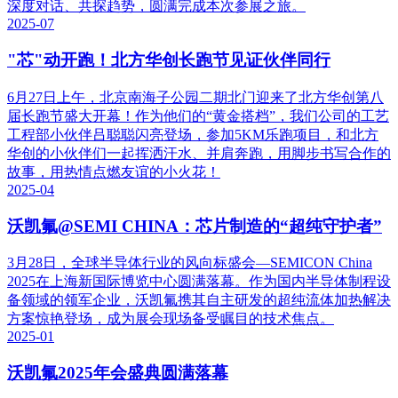
深度对话、共探趋势，圆满完成本次参展之旅。
2025-07
"芯"动开跑！北方华创长跑节见证伙伴同行
6月27日上午，北京南海子公园二期北门迎来了北方华创第八
届长跑节盛大开幕！作为他们的“黄金搭档”，我们公司的工艺
工程部小伙伴吕聪聪闪亮登场，参加5KM乐跑项目，和北方
华创的小伙伴们一起挥洒汗水、并肩奔跑，用脚步书写合作的
故事，用热情点燃友谊的小火花！
2025-04
沃凯氟@SEMI CHINA：芯片制造的“超纯守护者”
3月28日，全球半导体行业的风向标盛会—SEMICON China
2025在上海新国际博览中心圆满落幕。作为国内半导体制程设
备领域的领军企业，沃凯氟携其自主研发的超纯流体加热解决
方案惊艳登场，成为展会现场备受瞩目的技术焦点。
2025-01
沃凯氟2025年会盛典圆满落幕