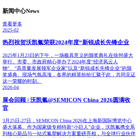
新闻中心
News
查看更多
2025-02
热烈祝贺沃凯氟荣获2024年度“新锐成长先锋企业
2025年1月23日的下午，一场极具意义的颁奖典礼在徐州盛大
举行。市委、市政府精心举办了2024年度“经济风云人
物”、“高质量发展领军企业家”以及“新锐成长先锋企业”的颁
奖盛典。现场气氛高涨，各界的精英纷纷汇聚于此，共同见证
这一荣耀的时刻。
2026-04
展会回顾 | 沃凯氟@SEMICON China 2026圆满收
官
3月25日-27日，SEMICON China 2026在上海新国际博览中心
盛大落幕。作为国家级专精特新“小巨人”企业，沃凯氟携全系
列核心新品与一站式氟塑解决方案重磅亮相，与全球行业伙伴