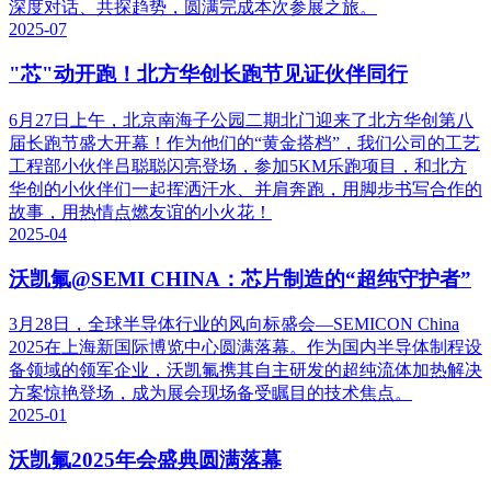
深度对话、共探趋势，圆满完成本次参展之旅。
2025-07
"芯"动开跑！北方华创长跑节见证伙伴同行
6月27日上午，北京南海子公园二期北门迎来了北方华创第八
届长跑节盛大开幕！作为他们的“黄金搭档”，我们公司的工艺
工程部小伙伴吕聪聪闪亮登场，参加5KM乐跑项目，和北方
华创的小伙伴们一起挥洒汗水、并肩奔跑，用脚步书写合作的
故事，用热情点燃友谊的小火花！
2025-04
沃凯氟@SEMI CHINA：芯片制造的“超纯守护者”
3月28日，全球半导体行业的风向标盛会—SEMICON China
2025在上海新国际博览中心圆满落幕。作为国内半导体制程设
备领域的领军企业，沃凯氟携其自主研发的超纯流体加热解决
方案惊艳登场，成为展会现场备受瞩目的技术焦点。
2025-01
沃凯氟2025年会盛典圆满落幕