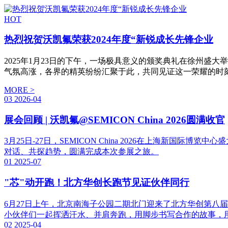
HOT
热烈祝贺沃凯氟荣获2024年度“新锐成长先锋企业
2025年1月23日的下午，一场极具意义的颁奖典礼在徐州盛大
气氛高涨，各界的精英纷纷汇聚于此，共同见证这一荣耀的时
MORE >
03
2026-04
展会回顾 | 沃凯氟@SEMICON China 2026圆满收官
3月25日-27日，SEMICON China 2026在上海
对话、共探趋势，圆满完成本次参展之旅。
01
2025-07
"芯"动开跑！北方华创长跑节见证伙伴同行
6月27日上午，北京南海子公园二期北门迎来了北方华创第八
小伙伴们一起挥洒汗水、并肩奔跑，用脚步书写合作的故事，
02
2025-04