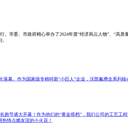
举行。市委、市政府精心举办了2024年度“经济风云人物”、“高
刻。
新国际博览中心盛大落幕。作为国家级专精特新“小巨人”企业，沃凯氟携
届长跑节盛大开幕！作为他们的“黄金搭档”，我们公司的工艺工
用热情点燃友谊的小火花！