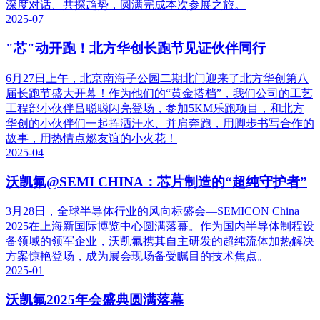
深度对话、共探趋势，圆满完成本次参展之旅。
2025-07
"芯"动开跑！北方华创长跑节见证伙伴同行
6月27日上午，北京南海子公园二期北门迎来了北方华创第八
届长跑节盛大开幕！作为他们的“黄金搭档”，我们公司的工艺
工程部小伙伴吕聪聪闪亮登场，参加5KM乐跑项目，和北方
华创的小伙伴们一起挥洒汗水、并肩奔跑，用脚步书写合作的
故事，用热情点燃友谊的小火花！
2025-04
沃凯氟@SEMI CHINA：芯片制造的“超纯守护者”
3月28日，全球半导体行业的风向标盛会—SEMICON China
2025在上海新国际博览中心圆满落幕。作为国内半导体制程设
备领域的领军企业，沃凯氟携其自主研发的超纯流体加热解决
方案惊艳登场，成为展会现场备受瞩目的技术焦点。
2025-01
沃凯氟2025年会盛典圆满落幕