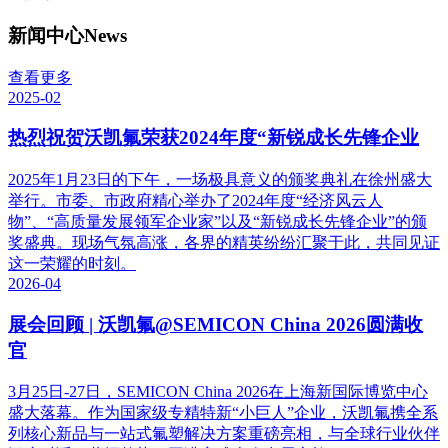
新闻中心
News
查看更多
2025-02
热烈祝贺沃凯氟荣获2024年度“新锐成长先锋企业
2025年1月23日的下午，一场极具意义的颁奖典礼在徐州盛大
举行。市委、市政府精心举办了2024年度“经济风云人
物”、“高质量发展领军企业家”以及“新锐成长先锋企业”的颁
奖盛典。现场气氛高涨，各界的精英纷纷汇聚于此，共同见证
这一荣耀的时刻。
2026-04
展会回顾 | 沃凯氟@SEMICON China 2026圆满收
官
3月25日-27日，SEMICON China 2026在上海新国际博览中心
盛大落幕。作为国家级专精特新“小巨人”企业，沃凯氟携全系
列核心新品与一站式氟塑解决方案重磅亮相，与全球行业伙伴